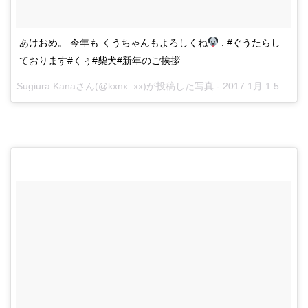
あけおめ。 今年も くうちゃんもよろしくね
. #ぐうたらし
ております#くぅ#柴犬#新年のご挨拶
Sugiura Kanaさん(@kxnx_xx)が投稿した写真 -
2017 1月 1 5:16午後 PST