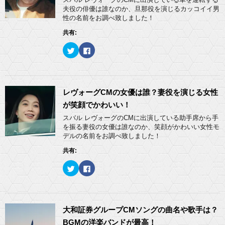
夫役の俳優は誰なのか、旦那役を演じるカッコイイ男
性の名前をお調べ致しました！
共有:
ク
F
リ
a
ッ
c
ク
e
し
b
て
o
T
o
w
k
レヴォーグCMの女優は誰？妻役を演じる女性
i
で
t
共
が笑顔でかわいい！
t
有
e
す
スバル レヴォーグのCMに出演している助手席から手
r
る
を振る妻役の女優は誰なのか、笑顔がかわいい女性モ
で
に
共
は
デルの名前をお調べ致しました！
有
ク
(
リ
共有:
新
ッ
し
ク
い
し
ク
F
ウ
て
リ
a
ィ
く
ッ
c
ン
だ
ク
e
ド
さ
し
b
ウ
い
て
o
で
(
T
o
開
新
w
k
大和証券グループCMソングの曲名や歌手は？
き
し
i
で
ま
い
t
共
BGMの洋楽バンドが最高！
す
ウ