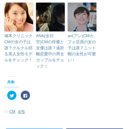
城本クリニック
ANA(全日
an(アン)CMカ
CMの女の子は
空)CMの俳優と
フェ店員の女の
誰？クルクル回
女優は誰？遠距
子は誰？ニット
る美人女性モデ
離恋愛中の男女
帽の女性が可愛
ルをチェック！
カップルをチェ
い！
ック！
共有:
ク
F
リ
a
ッ
c
ク
e
し
b
-
CM
,
女性
て
o
T
o
w
k
i
で
t
共