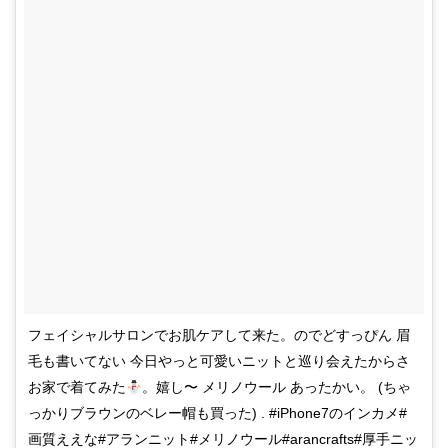
フェイシャルサロンでお肌ケアして来た。のでどすっぴん 眉
毛も書いてない 今日やっと可愛いニットと巡り会えたからさ
お家で着てみた
。嬉し〜 メリノウール あったかい。 (ちゃ
っかりブラウンのベレー帽も買った) . #iPhone7のインカメ#
画質ええな#アランニット#メリノウール#arancrafts#厚手ニッ