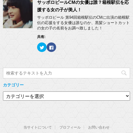
w
k
サッポロビールCMの女優は誰？箱根駅伝を応
き
し
i
で
ま
い
t
共
援する女の子が美人！
す
ウ
t
有
)
ィ
e
す
サッポロビール 第94回箱根駅伝のCMに出演の箱根駅
ン
r
る
ド
伝の応援をする女優は誰なのか、黒髪ショートカット
で
に
ウ
共
は
の女の子の名前をお調べ致しました！
で
有
ク
開
(
リ
き
共有:
新
ッ
ま
し
ク
す
い
し
)
ク
F
ウ
て
リ
a
ィ
く
ッ
c
ン
だ
ク
e
ド
さ
し
b
ウ
い
て
o
で
(
T
o
開
新
w
k
き
し
i
で
ま
い
t
共
す
ウ
t
有
)
ィ
カテゴリー
e
す
ン
r
る
ド
で
に
カ
ウ
共
は
で
有
ク
テ
開
(
リ
き
ゴ
新
ッ
ま
し
ク
す
リ
い
し
)
ウ
て
ー
ィ
く
ン
だ
当サイトについて
プロフィール
お問い合わせ
ド
さ
ウ
い