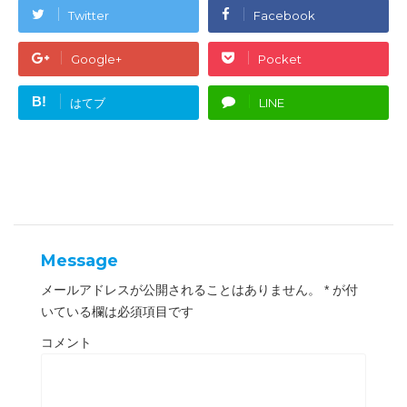
t
有
e
す
Twitter
Facebook
r
る
で
に
共
は
有
ク
Google+
Pocket
(
リ
新
ッ
し
ク
い
し
B!
はてブ
LINE
ウ
て
ィ
く
ン
だ
ド
さ
ウ
い
で
(
開
新
き
し
ま
い
す
ウ
)
ィ
ン
ド
ウ
Message
で
開
き
メールアドレスが公開されることはありません。
*
が付
ま
す
いている欄は必須項目です
)
コメント