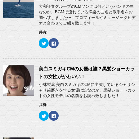
t
有
)
ィ
e
す
大和証券グループのCMソングは何というバンドの曲
ン
r
る
ド
なのか、BGMで流れている洋楽の曲名と歌手名をお
で
に
ウ
共
は
調べ致しました〜！プロフィールやミュージックビデ
で
有
ク
開
オと合わせてご紹介致します！
(
リ
き
新
ッ
ま
し
ク
共有:
す
い
し
)
ウ
て
ィ
く
ク
F
ン
だ
リ
a
ド
さ
ッ
c
ウ
い
ク
e
で
(
し
b
開
新
て
o
き
し
T
o
ま
い
w
k
美白スミガキCMの女優は誰？黒髪ショーカッ
す
ウ
i
で
)
ィ
t
共
トの女性がかわいい！
ン
t
有
ド
e
す
小林製薬 美白スミガキのCMに出演しているシャリシ
ウ
r
る
ャリ歯磨きをする女優は誰なのか、黒髪ショートカッ
で
で
に
開
共
は
トの女性モデルの名前をお調べ致しました！
き
有
ク
ま
(
リ
共有:
す
新
ッ
)
し
ク
い
し
ク
F
ウ
て
リ
a
ィ
く
ッ
c
ン
だ
ク
e
ド
さ
し
b
ウ
い
て
o
で
(
T
o
開
新