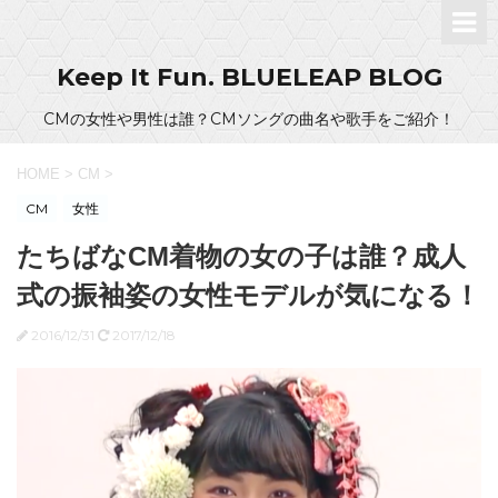
Keep It Fun. BLUELEAP BLOG
CMの女性や男性は誰？CMソングの曲名や歌手をご紹介！
HOME
>
CM
>
CM
女性
たちばなCM着物の女の子は誰？成人
式の振袖姿の女性モデルが気になる！
2016/12/31
2017/12/18