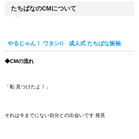
たちばなのCMについて
やるじゃん！ ワタシ!! 成人式 たちばな振袖
◆CMの流れ
「私 見つけたよ！」
それは今までにない自分との出会いです 発見