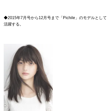
◆2015年7月号から12月号まで「Pichile」のモデルとして
活躍する。