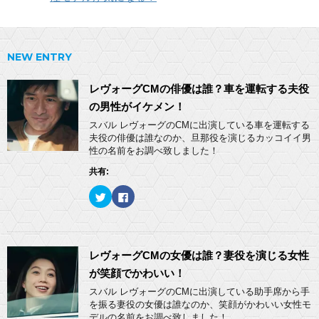
NEW ENTRY
レヴォーグCMの俳優は誰？車を運転する夫役
の男性がイケメン！
スバル レヴォーグのCMに出演している車を運転する
夫役の俳優は誰なのか、旦那役を演じるカッコイイ男
性の名前をお調べ致しました！
共有:
ク
F
リ
a
ッ
c
ク
e
し
b
て
o
T
o
w
k
レヴォーグCMの女優は誰？妻役を演じる女性
i
で
t
共
が笑顔でかわいい！
t
有
e
す
スバル レヴォーグのCMに出演している助手席から手
r
る
を振る妻役の女優は誰なのか、笑顔がかわいい女性モ
で
に
共
は
デルの名前をお調べ致しました！