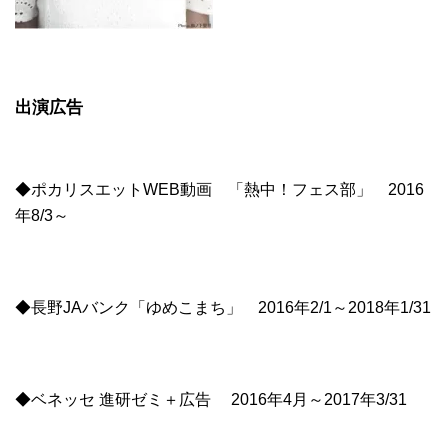
出演広告
◆ポカリスエットWEB動画 「熱中！フェス部」 2016
年8/3～
◆長野JAバンク「ゆめこまち」 2016年2/1～2018年1/31
◆ベネッセ 進研ゼミ＋広告 2016年4月～2017年3/31