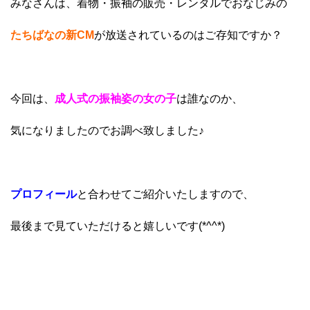
みなさんは、着物・振袖の販売・レンタルでおなじみの
たちばなの新CM
が放送されているのはご存知ですか？
今回は、
成人式の振袖姿の女の子
は誰なのか、
気になりましたのでお調べ致しました♪
プロフィール
と合わせてご紹介いたしますので、
最後まで見ていただけると嬉しいです(*^^*)