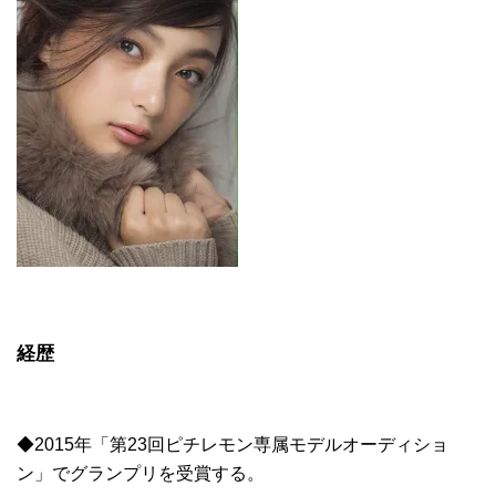
経歴
◆2015年「第23回ピチレモン専属モデルオーディショ
ン」でグランプリを受賞する。