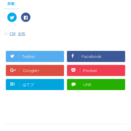
共有:
ク
F
リ
a
ッ
c
ク
e
し
b
-
CM
,
女性
て
o
T
o
w
k
i
で
t
共
t
有
e
す
Twitter
Facebook
r
る
で
に
共
は
有
ク
Google+
Pocket
(
リ
新
ッ
し
ク
い
し
B!
はてブ
LINE
ウ
て
ィ
く
ン
だ
ド
さ
ウ
い
で
(
開
新
き
し
ま
い
す
ウ
)
ィ
ン
ド