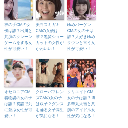
神の手CMの女
美白スミガキ
ゆめバーゲン
優は誰？出川と
CMの女優は
CMの女の子は
共演のクレーン
誰？黒髪ショー
誰？大好きゆめ
ゲームをする女
カットの女性が
タウンと言う女
性が可愛い！
かわいい！
性が可愛い！
オセロニアCM
クローバフレン
クリエイトCM
着物姿の女の子
ズCMの女の子
女の子は誰？博
は誰？初詣で列
は双子？ダンス
多華丸大吉と共
に並ぶ女性が可
を踊る女子高生
演のアイドル女
愛い！
が気になる！
性が気になる！