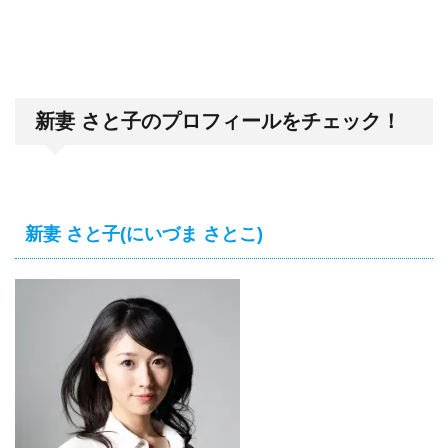
新妻 さと子のプロフィールをチェック！
新妻 さと子(にいづま さとこ)