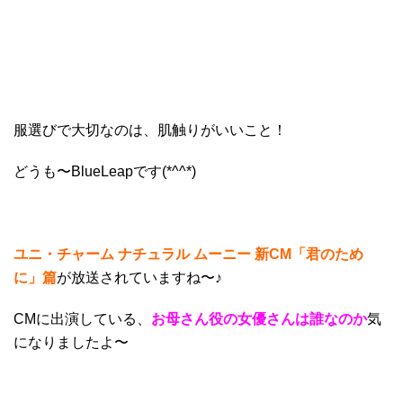
服選びで大切なのは、肌触りがいいこと！
どうも〜BlueLeapです(*^^*)
ユニ・チャーム ナチュラル ムーニー 新CM「君のため
に」篇
が放送されていますね〜♪
CMに出演している、
お母さん役の女優さんは誰なのか
気
になりましたよ〜