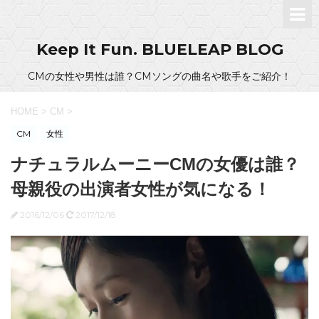
Keep It Fun. BLUELEAP BLOG
CMの女性や男性は誰？CMソングの曲名や歌手をご紹介！
HOME
>
CM
>
CM
女性
ナチュラルムーニーCMの女優は誰？
母親役の出演者女性が気になる！
2016/12/06
2017/12/18