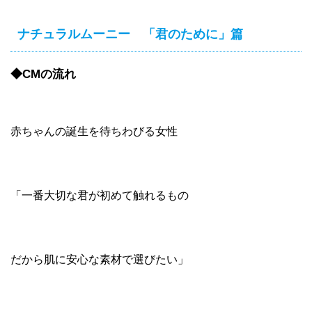
ナチュラルムーニー 「君のために」篇
◆CMの流れ
赤ちゃんの誕生を待ちわびる女性
「一番大切な君が初めて触れるもの
だから肌に安心な素材で選びたい」