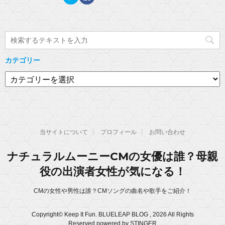
リ
a
ィ
く
ッ
c
ン
だ
ク
e
ド
さ
し
b
ウ
い
て
o
で
(
T
o
開
新
w
k
き
し
i
で
ま
い
t
共
す
ウ
t
有
)
ィ
カテゴリー
e
す
ン
r
る
ド
で
に
カ
ウ
共
は
で
有
ク
テ
開
(
リ
き
ゴ
新
ッ
ま
し
ク
す
リ
い
し
)
ウ
て
ー
ィ
く
ン
だ
当サイトについて
プロフィール
お問い合わせ
ド
さ
ウ
い
で
(
開
新
ナチュラルムーニーCMの女優は誰？母親
き
し
ま
い
役の出演者女性が気になる！
す
ウ
)
ィ
ン
ド
CMの女性や男性は誰？CMソングの曲名や歌手をご紹介！
ウ
で
開
き
Copyright© Keep It Fun. BLUELEAP BLOG , 2026 All Rights
ま
Reserved.
powered by STINGER
す