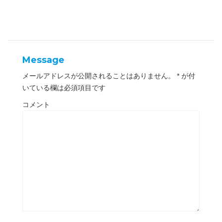
ウ
い
で
(
開
新
き
し
ま
い
す
ウ
)
ィ
ン
ド
ウ
Message
で
開
き
メールアドレスが公開されることはありません。
*
が付
ま
す
いている欄は必須項目です
)
コメント