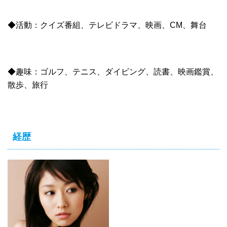
◆活動：クイズ番組、テレビドラマ、映画、CM、舞台
◆趣味：ゴルフ、テニス、ダイビング、読書、映画鑑賞、
散歩、旅行
経歴