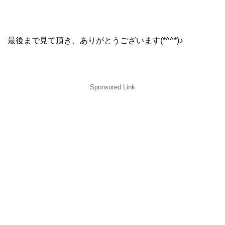
最後まで見て頂き、ありがとうございます(*^^*)♪
Sponsored Link